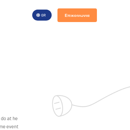
Επικοινωνια
GR
 do at he
 me event